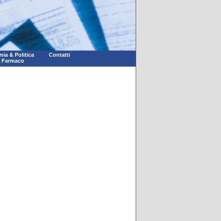
ia & Politica
Contatti
l Farmaco