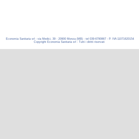
Economia Sanitaria srl - via Medici, 39 - 20900 Monza (MB) - tel 039-6790867 - P. IVA 11071620154
Copyright Economia Sanitaria srl - Tutti i diritti riservati