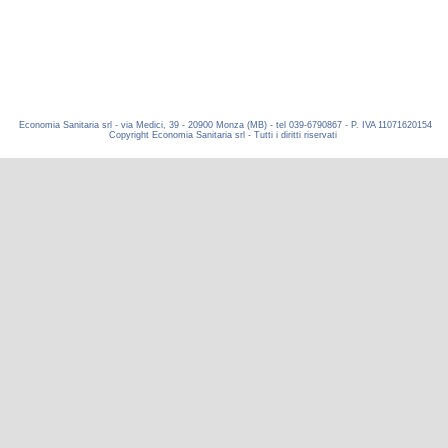
Economia Sanitaria srl - via Medici, 39 - 20900 Monza (MB) - tel 039-6790867 - P. IVA 11071620154
Copyright Economia Sanitaria srl - Tutti i diritti riservati