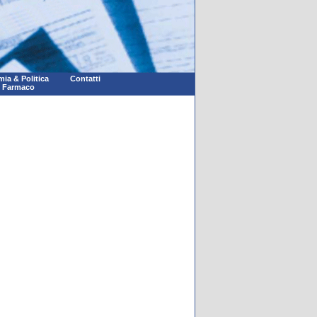
ia & Politica
Contatti
l Farmaco