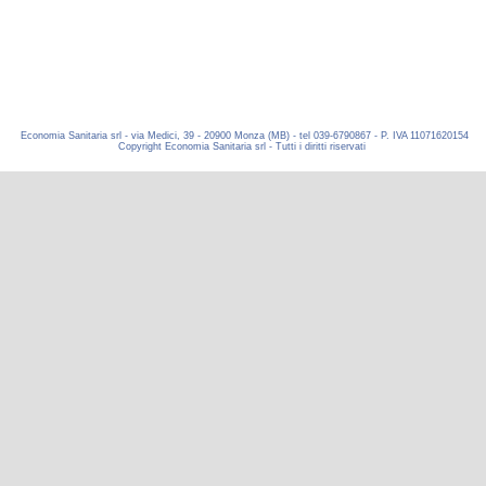
Economia Sanitaria srl - via Medici, 39 - 20900 Monza (MB) - tel 039-6790867 - P. IVA 11071620154
Copyright Economia Sanitaria srl - Tutti i diritti riservati