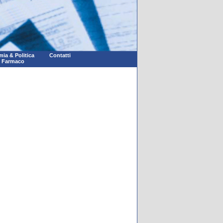
ia & Politica
Contatti
l Farmaco