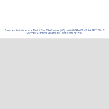
Economia Sanitaria srl - via Medici, 39 - 20900 Monza (MB) - tel 039-6790867 - P. IVA 11071620154
Copyright Economia Sanitaria srl - Tutti i diritti riservati