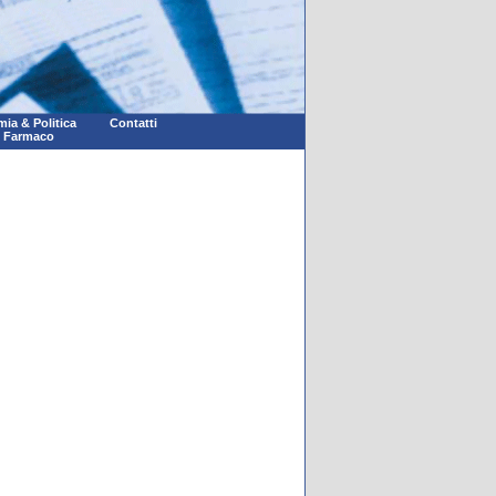
ia & Politica
Contatti
l Farmaco