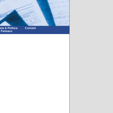
ia & Politica
Contatti
l Farmaco