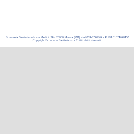
Economia Sanitaria srl - via Medici, 39 - 20900 Monza (MB) - tel 039-6790867 - P. IVA 11071620154
Copyright Economia Sanitaria srl - Tutti i diritti riservati