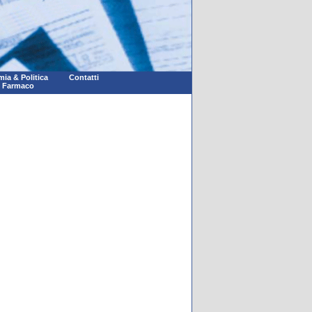
ia & Politica
Contatti
l Farmaco