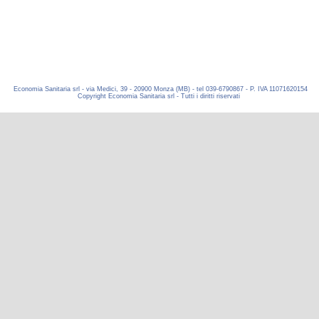
Economia Sanitaria srl - via Medici, 39 - 20900 Monza (MB) - tel 039-6790867 - P. IVA 11071620154
Copyright Economia Sanitaria srl - Tutti i diritti riservati