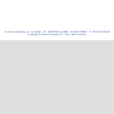
Economia Sanitaria srl - via Medici, 39 - 20900 Monza (MB) - tel 039-6790867 - P. IVA 11071620154
Copyright Economia Sanitaria srl - Tutti i diritti riservati