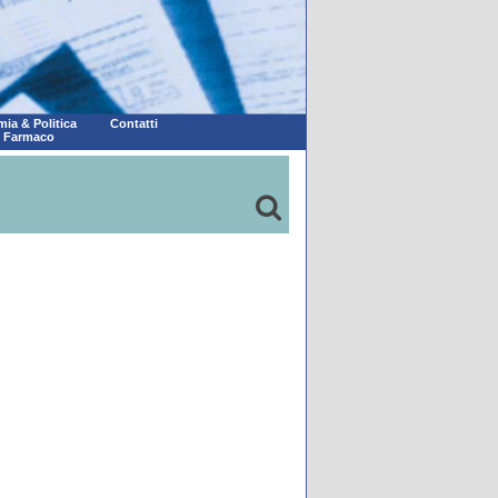
ia & Politica
Contatti
l Farmaco