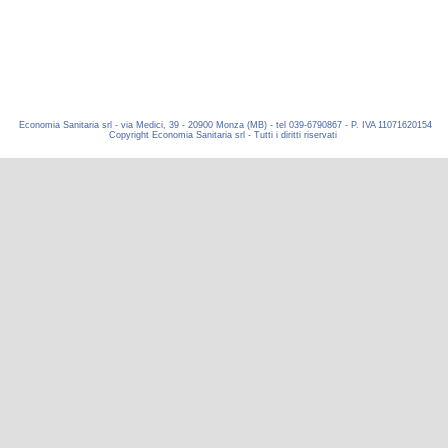
Economia Sanitaria srl - via Medici, 39 - 20900 Monza (MB) - tel 039-6790867 - P. IVA 11071620154
Copyright Economia Sanitaria srl - Tutti i diritti riservati