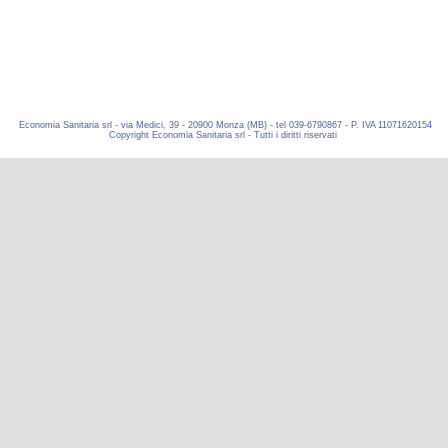
Economia Sanitaria srl - via Medici, 39 - 20900 Monza (MB) - tel 039-6790867 - P. IVA 11071620154
Copyright Economia Sanitaria srl - Tutti i diritti riservati