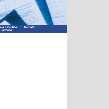
ia & Politica
Contatti
l Farmaco