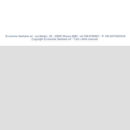
Economia Sanitaria srl - via Medici, 39 - 20900 Monza (MB) - tel 039-6790867 - P. IVA 11071620154
Copyright Economia Sanitaria srl - Tutti i diritti riservati