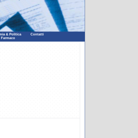
ia & Politica
Contatti
l Farmaco