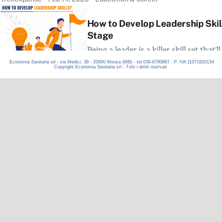
Economia Sanitaria srl - via Medici, 39 - 20900 Monza (MB) - tel 039-6790867 - P. IVA 11071620154
Copyright Economia Sanitaria srl - Tutti i diritti riservati