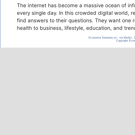
Economia Sanitaria srl - via Medici,
Copyright Econom