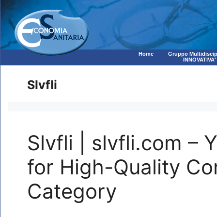
Home
Gruppo Multidiscip
INNOVATIVA'