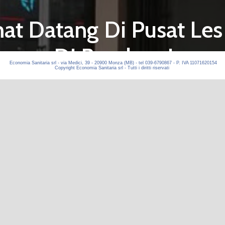
Economia Sanitaria srl - via Medici, 39 - 20900 Monza (MB) - tel 039-6790867 - P. IVA 11071620154
Copyright Economia Sanitaria srl - Tutti i diritti riservati