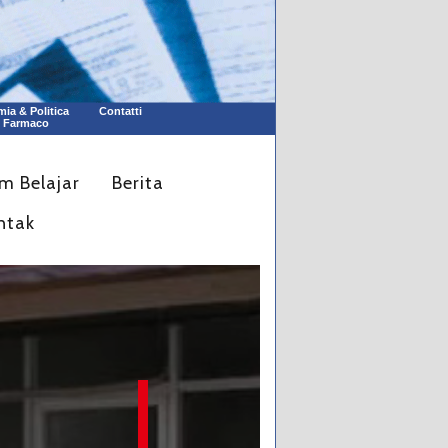
ia & Politica
Contatti
l Farmaco