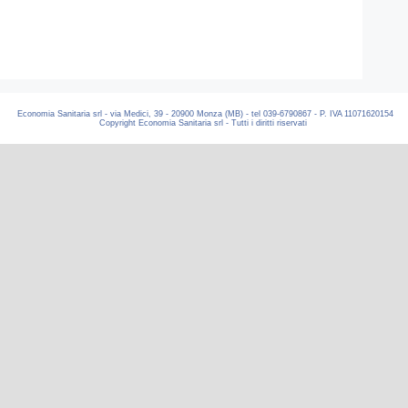
Economia Sanitaria srl - via Medici, 39 - 20900 Monza (MB) - tel 039-6790867 - P. IVA 11071620154
Copyright Economia Sanitaria srl - Tutti i diritti riservati