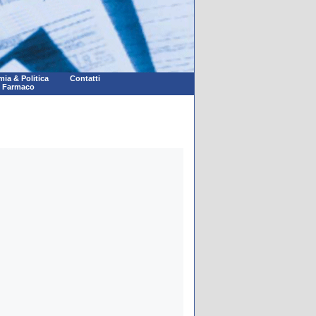
ia & Politica
Contatti
l Farmaco