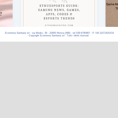
Economia Sanitaria srl - via Medici, 39 - 20900 Monza (MB) - tel 039-6790867 - P. IVA 11071620154
Copyright Economia Sanitaria srl - Tutti i diritti riservati