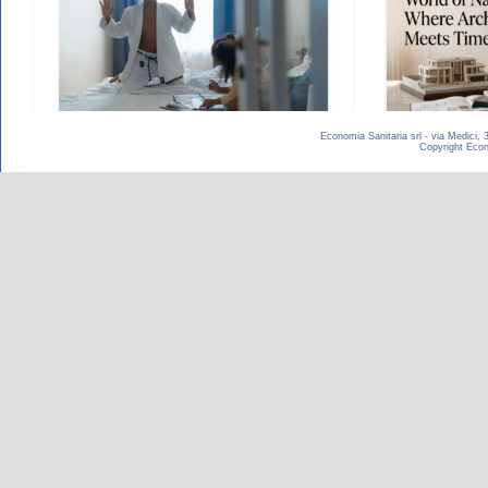
Economia Sanitaria srl - via Medici,
Copyright Econom