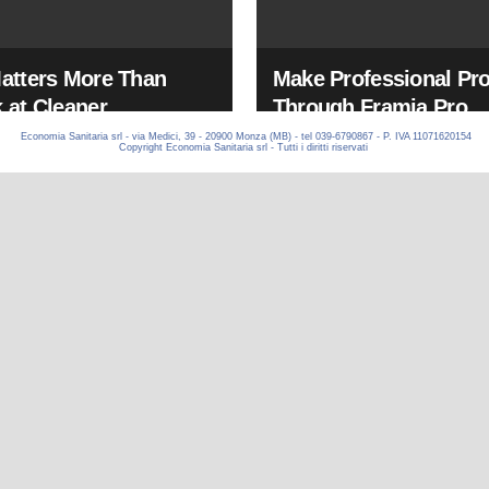
Economia Sanitaria srl - via Medici, 39 - 20900 Monza (MB) - tel 039-6790867 - P. IVA 11071620154
Copyright Economia Sanitaria srl - Tutti i diritti riservati