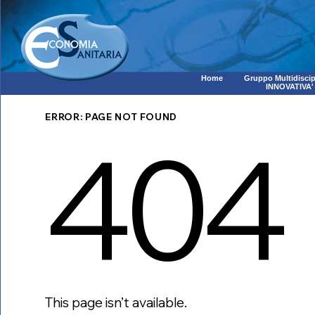
Home
Gruppo Multidiscip
INNOVATIVA'