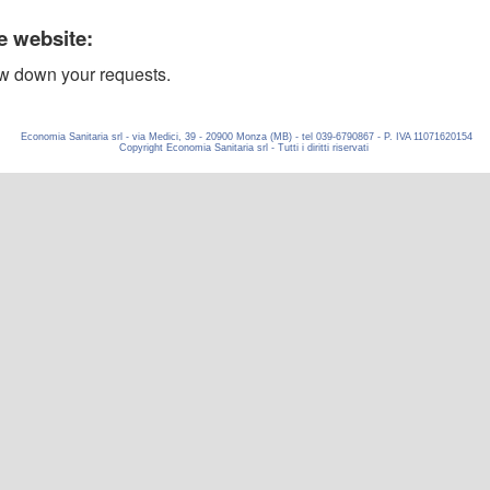
Economia Sanitaria srl - via Medici, 39 - 20900 Monza (MB) - tel 039-6790867 - P. IVA 11071620154
Copyright Economia Sanitaria srl - Tutti i diritti riservati