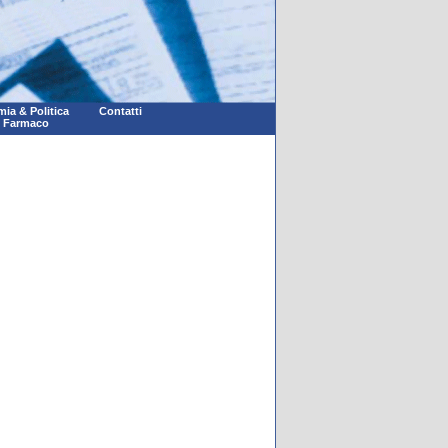
ia & Politica
Contatti
l Farmaco